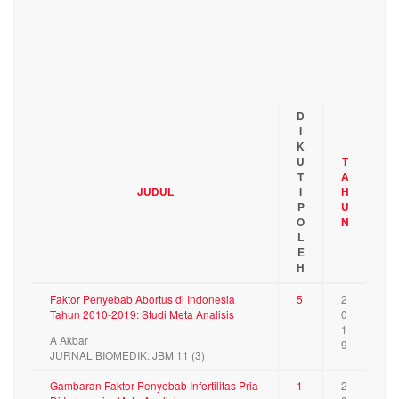
D
I
K
U
T
T
A
JUDUL
I
H
P
U
O
N
L
E
H
Faktor Penyebab Abortus di Indonesia
5
2
Tahun 2010-2019: Studi Meta Analisis
0
1
A Akbar
9
JURNAL BIOMEDIK: JBM 11 (3)
Gambaran Faktor Penyebab Infertilitas Pria
1
2