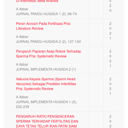
Di Indonesia: Meta Analisis
0
2
A Akbar
0
JURNAL PANDU HUSADA 1 (2), 66-74
Peran Acrosin Pada Fertilisasi Pria:
2
Literature Review
0
2
A Akbar
1
JURNAL PANDU HUSADA 2 (2), 137-140
Pengaruh Paparan Asap Rokok Terhadap
2
Sperma Pria: Systematic Review
0
2
A Akbar
1
JURNAL IMPLEMENTA HUSADA 2 (1)
Vakuola Kepala Sperma (Sperm Head
2
Vacuoles) Sebagai Prediktor Infertilitas
0
Pria: Systematic Review
2
1
A Akbar
JURNAL IMPLEMENTA HUSADA 1 (3),
232-239
PENGARUH RATIO PENGENCERAN
2
SPERMA TERHADAP FERTILITAS DAN
0
DAYA TETAS TELUR IKAN PATIN SIAM
2