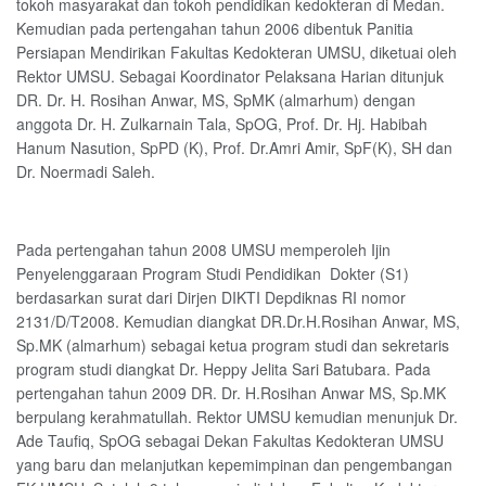
tokoh masyarakat dan tokoh pendidikan kedokteran di Medan.
Kemudian pada pertengahan tahun 2006 dibentuk Panitia
Persiapan Mendirikan Fakultas Kedokteran UMSU, diketuai oleh
Rektor UMSU. Sebagai Koordinator Pelaksana Harian ditunjuk
DR. Dr. H. Rosihan Anwar, MS, SpMK (almarhum) dengan
anggota Dr. H. Zulkarnain Tala, SpOG, Prof. Dr. Hj. Habibah
Hanum Nasution, SpPD (K), Prof. Dr.Amri Amir, SpF(K), SH dan
Dr. Noermadi Saleh.
Pada pertengahan tahun 2008 UMSU memperoleh Ijin
Penyelenggaraan Program Studi Pendidikan Dokter (S1)
berdasarkan surat dari Dirjen DIKTI Depdiknas RI nomor
2131/D/T2008. Kemudian diangkat DR.Dr.H.Rosihan Anwar, MS,
Sp.MK (almarhum) sebagai ketua program studi dan sekretaris
program studi diangkat Dr. Heppy Jelita Sari Batubara. Pada
pertengahan tahun 2009 DR. Dr. H.Rosihan Anwar MS, Sp.MK
berpulang kerahmatullah. Rektor UMSU kemudian menunjuk Dr.
Ade Taufiq, SpOG sebagai Dekan Fakultas Kedokteran UMSU
yang baru dan melanjutkan kepemimpinan dan pengembangan